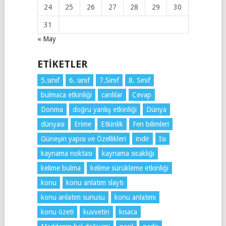
24
25
26
27
28
29
30
31
« May
ETIKETLER
5.sınıf
6. sınıf
7.Sınıf
8. Sınıf
bulmaca etkinliği
canlılar
Cevap
Donma
doğru yanlış etkinliği
Dünya
dünyası
Erime
Etkinlik
Fen bilimleri
Güneşin yapısı ve Özellikleri
indir
Isı
kaynama noktası
kaynama sıcaklığı
kelime bulma
kelime sürükleme etkinliği
konu
konu anlatım slaytı
konu anlatım sunusu
konu anlatımı
konu özeti
kuvvetin
kısaca