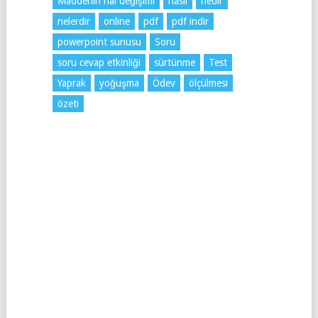
Maddenin hal değişimi
nasıl
nedir
nelerdir
online
pdf
pdf indir
powerpoint sunusu
Soru
soru cevap etkinliği
sürtünme
Test
Yaprak
yoğuşma
Ödev
ölçülmesi
özeti