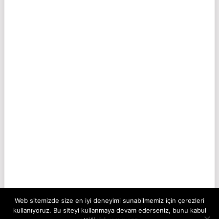
Web sitemizde size en iyi deneyimi sunabilmemiz için çerezleri
kullanıyoruz. Bu siteyi kullanmaya devam ederseniz, bunu kabul