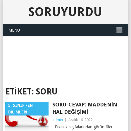
SORUYURDU
MENU
SORUYURDU
ETIKET:
SORU
SORU-CEVAP: MADDENIN
5. SINIF FEN
HAL DEĞIŞIMI
BILIMLERI
admin
|
Aralık 16, 2022
Etkinlik sayfalarından görüntüler…