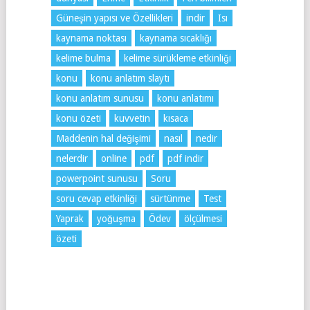
Güneşin yapısı ve Özellikleri
indir
Isı
kaynama noktası
kaynama sıcaklığı
kelime bulma
kelime sürükleme etkinliği
konu
konu anlatım slaytı
konu anlatım sunusu
konu anlatımı
konu özeti
kuvvetin
kısaca
Maddenin hal değişimi
nasıl
nedir
nelerdir
online
pdf
pdf indir
powerpoint sunusu
Soru
soru cevap etkinliği
sürtünme
Test
Yaprak
yoğuşma
Ödev
ölçülmesi
özeti