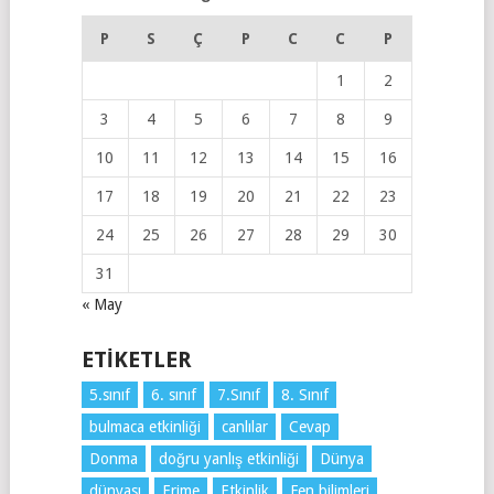
P
S
Ç
P
C
C
P
1
2
3
4
5
6
7
8
9
10
11
12
13
14
15
16
17
18
19
20
21
22
23
24
25
26
27
28
29
30
31
« May
ETIKETLER
5.sınıf
6. sınıf
7.Sınıf
8. Sınıf
bulmaca etkinliği
canlılar
Cevap
Donma
doğru yanlış etkinliği
Dünya
dünyası
Erime
Etkinlik
Fen bilimleri