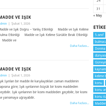
24
31
« May
MADDE VE IŞIK
dmin
|
Şubat 1, 2026
ETIK
adde ve Işık Doğru – Yanlış Etkinliği Madde ve Işık Kelime
ulma Etkinliği Madde ve Işık Kelime Sürükle Bırak Etkinliği
5.sınıf
Madde ve
bulmaca
Daha Fazlası...
Donma
dünyası
Güneşin 
MADDE VE IŞIK
kaynam
dmin
|
Şubat 1, 2026
kelime 
şık Işınları bir madde ile karşılaştıkları zaman maddenin
konu
apısına göre; Işık ışınlarının büyük bir kısmı maddeden
konu an
eçebilir. Işık ışınlarının bir kısmı maddeden geçebilir, bir kısmı
konu öz
se yansımaya uğrayabilir.
Daha Fazlası...
Maddeni