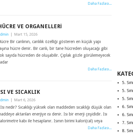
Daha Fazlası...
HÜCRE VE ORGANELLERI
dmin
|
Mart 15, 2026
ücre Bir canlının, canlılık özelliği gösteren en küçük yapı
aşına hücre denir. Bir canlı, bir tane hücreden oluşacağı gibi
ok sayıda hücreden de oluşabilir. Çıplak gözle görülemeyecek
adar
Daha Fazlası...
KATE
5. Sın
5. Sın
ISI VE SICAKLIK
5. Sın
dmin
|
Mart 6, 2026
6. Sın
sı nedir? Sıcaklığı yüksek olan maddeden sıcaklığı düşük olan
addeye aktarılan enerjiye ısı denir. Isı bir enerji çeşididir. Isı
6. Sın
alorimetre kabı ile hesaplanır. Isının birimi kalori(cal) veya
7. Sın
Daha Fazlası...
8. Sın