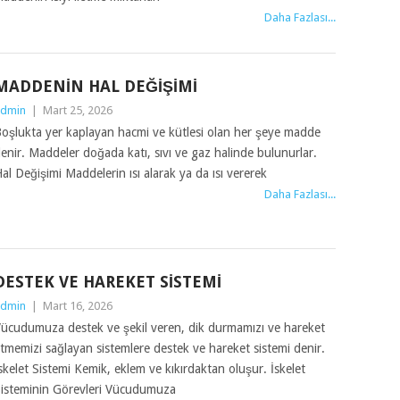
Daha Fazlası...
MADDENIN HAL DEĞIŞIMI
dmin
|
Mart 25, 2026
oşlukta yer kaplayan hacmi ve kütlesi olan her şeye madde
enir. Maddeler doğada katı, sıvı ve gaz halinde bulunurlar.
al Değişimi Maddelerin ısı alarak ya da ısı vererek
Daha Fazlası...
DESTEK VE HAREKET SISTEMI
dmin
|
Mart 16, 2026
ücudumuza destek ve şekil veren, dik durmamızı ve hareket
tmemizi sağlayan sistemlere destek ve hareket sistemi denir.
skelet Sistemi Kemik, eklem ve kıkırdaktan oluşur. İskelet
isteminin Görevleri Vücudumuza