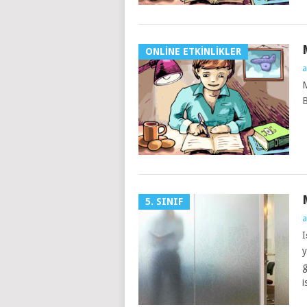
ONLINE ETKINLIKLER
a
M
B
5. SINIF
a
I
y
g
i