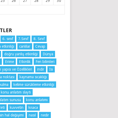
25
26
27
28
29
30
ETLER
6. sınıf
7.Sınıf
8. Sınıf
 etkinliği
canlılar
Cevap
doğru yanlış etkinliği
Dünya
Erime
Etkinlik
Fen bilimleri
yapısı ve Özellikleri
indir
Isı
a noktası
kaynama sıcaklığı
bulma
kelime sürükleme etkinliği
konu anlatım slaytı
latım sunusu
konu anlatımı
eti
kuvvetin
kısaca
n hal değişimi
nasıl
nedir