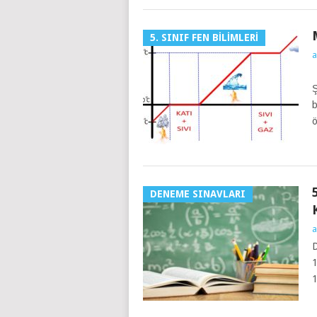
5. SINIF FEN BILIMLERI
a
K
Ş
b
ö
DENEME SINAVLARI
a
1