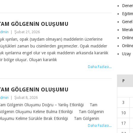
Denem
Eğiti
Genel
TAM GÖLGENIN OLUŞUMU
Merak
dmin
|
Şubat 21, 2026
Online
şık ışınları, opak (saydam olmayan) maddelerin üzerlerine
Online
üştükleri zaman bu cisimlerden geçemezler. Opak maddeler
şık ışınlarına engel olur ve opak maddenin arkasında karanlık
Uzay
ir bölge oluşur. Oluşan karanlık
Daha Fazlası...
P
TAM GÖLGENIN OLUŞUMU
dmin
|
Şubat 8, 2026
3
am Gölgenin Oluşumu Doğru – Yanlış Etkinliği Tam
ölgenin Oluşumu Kelime Bulma Etkinliği Tam Gölgenin
10
luşumu Kelime Sürükle Bırak Etkinliği Tam Gölgenin
17
Daha Fazlası...