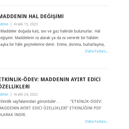
MADDENIN HAL DEĞIŞIMI
dmin
|
Aralık 15, 2023
addeler doğada katı, sıvı ve gaz halinde bulunurlar. Hal
eğişimi: Maddelerin ısı alarak ya da ısı vererek bir hâlden
aşka bir hâle geçmelerine denir. Erime, donma, buharlaşma,
Daha Fazlası...
ETKINLIK-ÖDEV: MADDENIN AYIRT EDICI
ÖZELLIKLERI
dmin
|
Aralık 24, 2022
Ekinlik sayfalarından görüntüler… “ETKİNLİK-ÖDEV:
ADDENİN AYIRT EDİCİ ÖZELLİKLERİ” ETKİNLİĞİNİ PDF
OLARAK İNDİR.
Daha Fazlası...