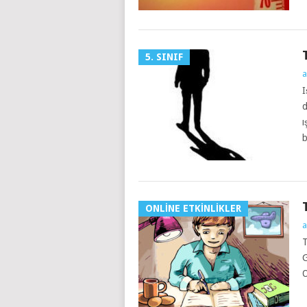
5. SINIF
a
I
d
ı
b
ONLINE ETKINLIKLER
a
T
G
O