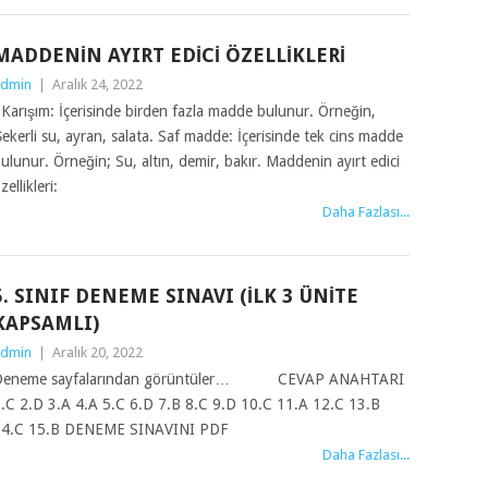
MADDENIN AYIRT EDICI ÖZELLIKLERI
dmin
|
Aralık 24, 2022
arışım: İçerisinde birden fazla madde bulunur. Örneğin,
ekerli su, ayran, salata. Saf madde: İçerisinde tek cins madde
ulunur. Örneğin; Su, altın, demir, bakır. Maddenin ayırt edici
zellikleri:
Daha Fazlası...
5. SINIF DENEME SINAVI (İLK 3 ÜNITE
KAPSAMLI)
dmin
|
Aralık 20, 2022
Deneme sayfalarından görüntüler… CEVAP ANAHTARI
.C 2.D 3.A 4.A 5.C 6.D 7.B 8.C 9.D 10.C 11.A 12.C 13.B
14.C 15.B DENEME SINAVINI PDF
Daha Fazlası...