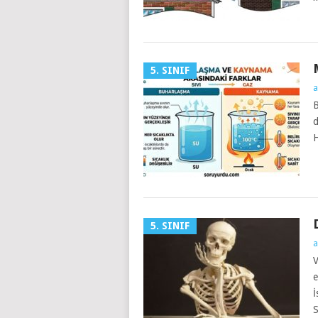
5. SINIF
a
B
d
H
5. SINIF
a
V
e
İ
S