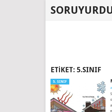
SORUYURD
ETIKET:
5.SINIF
5. SINIF
a
S
o
a
m