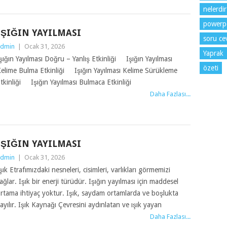
nelerdir
powerp
IŞIĞIN YAYILMASI
soru cev
dmin
|
Ocak 31, 2026
Yaprak
şığın Yayılması Doğru – Yanlış Etkinliği Işığın Yayılması
özeti
elime Bulma Etkinliği Işığın Yayılması Kelime Sürükleme
tkinliği Işığın Yayılması Bulmaca Etkinliği
Daha Fazlası...
IŞIĞIN YAYILMASI
dmin
|
Ocak 31, 2026
şık Etrafımızdaki nesneleri, cisimleri, varlıkları görmemizi
ağlar. Işık bir enerji türüdür. Işığın yayılması için maddesel
rtama ihtiyaç yoktur. Işık, saydam ortamlarda ve boşlukta
ayılır. Işık Kaynağı Çevresini aydınlatan ve ışık yayan
Daha Fazlası...