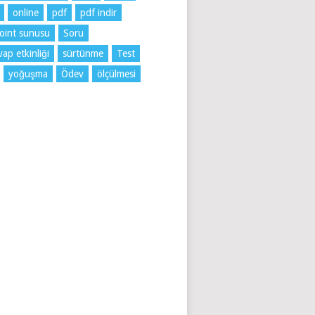
online
pdf
pdf indir
oint sunusu
Soru
ap etkinliği
sürtünme
Test
yoğuşma
Ödev
ölçülmesi