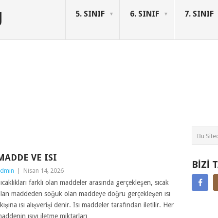
U
5. SINIF
6. SINIF
7. SINIF
MADDE VE ISI
BIZI 
dmin
|
Nisan 14, 2026
ıcaklıkları farklı olan maddeler arasında gerçekleşen, sıcak
lan maddeden soğuk olan maddeye doğru gerçekleşen ısı
kışına ısı alışverişi denir. Isı maddeler tarafından iletilir. Her
addenin ısıyı iletme miktarları