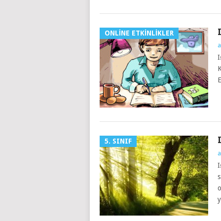
ONLINE ETKINLIKLER
a
I
K
E
5. SINIF
a
I
s
o
y