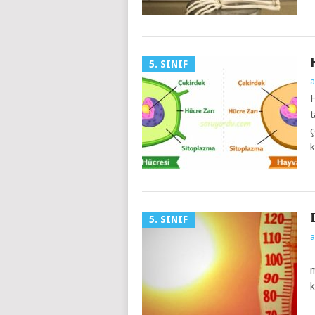
5. SINIF
a
H
t
ç
k
5. SINIF
a
I
m
k