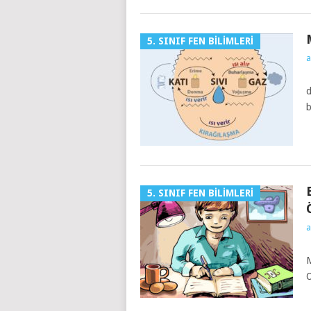
5. SINIF FEN BILIMLERI
a
M
d
b
5. SINIF FEN BILIMLERI
a
M