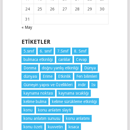
24
25
26
27
28
29
30
31
« May
ETIKETLER
5.sınıf
6. sınıf
7.Sınıf
8. Sınıf
bulmaca etkinliği
canlılar
Cevap
Donma
doğru yanlış etkinliği
Dünya
dünyası
Erime
Etkinlik
Fen bilimleri
Güneşin yapısı ve Özellikleri
indir
Isı
kaynama noktası
kaynama sıcaklığı
kelime bulma
kelime sürükleme etkinliği
konu
konu anlatım slaytı
konu anlatım sunusu
konu anlatımı
konu özeti
kuvvetin
kısaca