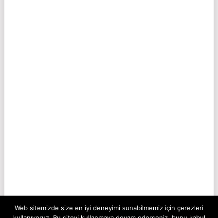
Web sitemizde size en iyi deneyimi sunabilmemiz için çerezleri
kullanıyoruz. Bu siteyi kullanmaya devam ederseniz, bunu kabul