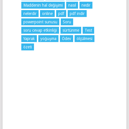
Maddenin hal değişimi
nasıl
nedir
nelerdir
online
pdf
pdf indir
powerpoint sunusu
Soru
soru cevap etkinliği
sürtünme
Test
Yaprak
yoğuşma
Ödev
ölçülmesi
özeti