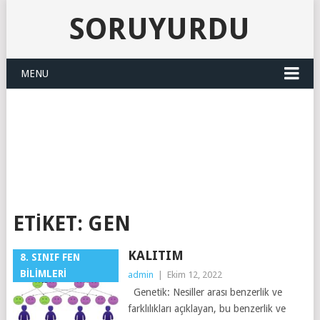
SORUYURDU
MENU
SORUYURDU
ETIKET:
GEN
KALITIM
8. SINIF FEN
BILIMLERI
admin
|
Ekim 12, 2022
Genetik: Nesiller arası benzerlik ve
farklılıkları açıklayan, bu benzerlik ve