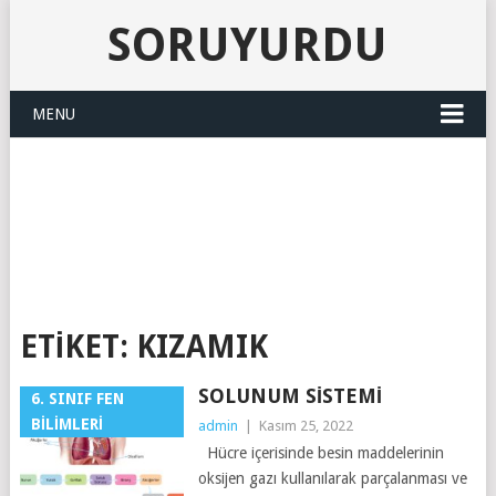
SORUYURDU
MENU
SORUYURDU
ETIKET:
KIZAMIK
SOLUNUM SISTEMI
6. SINIF FEN
BILIMLERI
admin
|
Kasım 25, 2022
Hücre içerisinde besin maddelerinin
oksijen gazı kullanılarak parçalanması ve