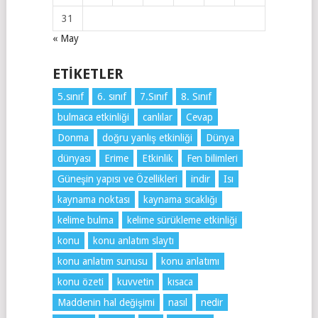
31
« May
ETIKETLER
5.sınıf
6. sınıf
7.Sınıf
8. Sınıf
bulmaca etkinliği
canlılar
Cevap
Donma
doğru yanlış etkinliği
Dünya
dünyası
Erime
Etkinlik
Fen bilimleri
Güneşin yapısı ve Özellikleri
indir
Isı
kaynama noktası
kaynama sıcaklığı
kelime bulma
kelime sürükleme etkinliği
konu
konu anlatım slaytı
konu anlatım sunusu
konu anlatımı
konu özeti
kuvvetin
kısaca
Maddenin hal değişimi
nasıl
nedir