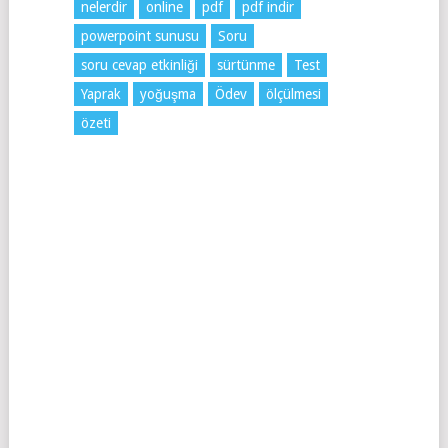
nelerdir
online
pdf
pdf indir
powerpoint sunusu
Soru
soru cevap etkinliği
sürtünme
Test
Yaprak
yoğuşma
Ödev
ölçülmesi
özeti