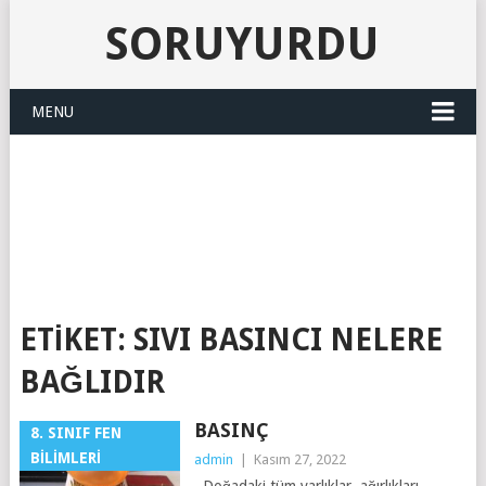
SORUYURDU
MENU
SORUYURDU
ETIKET:
SIVI BASINCI NELERE
BAĞLIDIR
BASINÇ
8. SINIF FEN
BILIMLERI
admin
|
Kasım 27, 2022