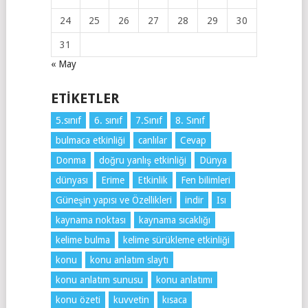
24
25
26
27
28
29
30
31
« May
ETIKETLER
5.sınıf
6. sınıf
7.Sınıf
8. Sınıf
bulmaca etkinliği
canlılar
Cevap
Donma
doğru yanlış etkinliği
Dünya
dünyası
Erime
Etkinlik
Fen bilimleri
Güneşin yapısı ve Özellikleri
indir
Isı
kaynama noktası
kaynama sıcaklığı
kelime bulma
kelime sürükleme etkinliği
konu
konu anlatım slaytı
konu anlatım sunusu
konu anlatımı
konu özeti
kuvvetin
kısaca