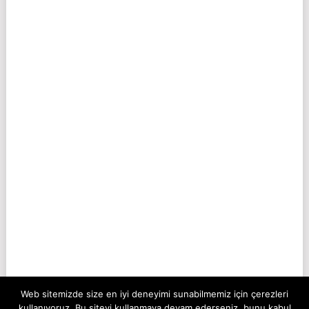
Web sitemizde size en iyi deneyimi sunabilmemiz için çerezleri
kullanıyoruz. Bu siteyi kullanmaya devam ederseniz, bunu kabul