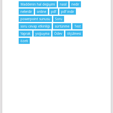
Maddenin hal değişimi
nasıl
nedir
nelerdir
online
pdf
pdf indir
powerpoint sunusu
Soru
soru cevap etkinliği
sürtünme
Test
Yaprak
yoğuşma
Ödev
ölçülmesi
özeti