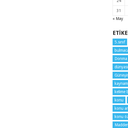
24
31
« May
ETIK
5.sınıf
bulmaca
Donma
dünyası
Güneşin 
kaynam
kelime 
konu
konu an
konu öz
Maddeni