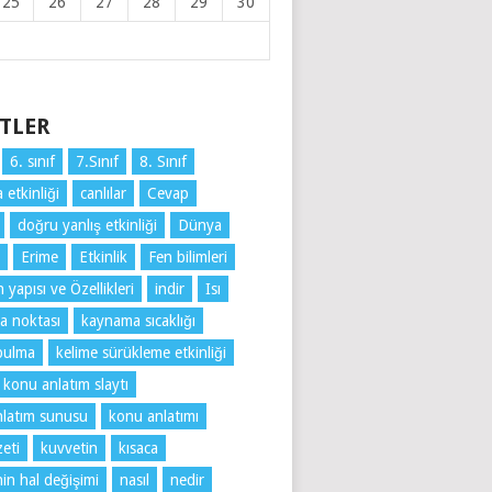
25
26
27
28
29
30
ETLER
6. sınıf
7.Sınıf
8. Sınıf
 etkinliği
canlılar
Cevap
doğru yanlış etkinliği
Dünya
Erime
Etkinlik
Fen bilimleri
yapısı ve Özellikleri
indir
Isı
a noktası
kaynama sıcaklığı
bulma
kelime sürükleme etkinliği
konu anlatım slaytı
latım sunusu
konu anlatımı
eti
kuvvetin
kısaca
n hal değişimi
nasıl
nedir