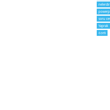
nelerdir
powerp
soru cev
Yaprak
özeti