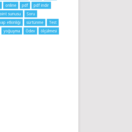
online
pdf
pdf indir
oint sunusu
Soru
ap etkinliği
sürtünme
Test
yoğuşma
Ödev
ölçülmesi