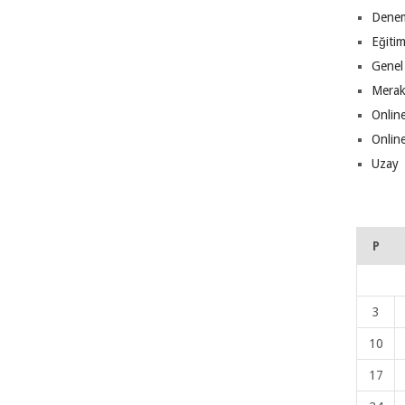
Denem
Eğiti
Genel
Merak
Online
Online
Uzay
P
3
10
17