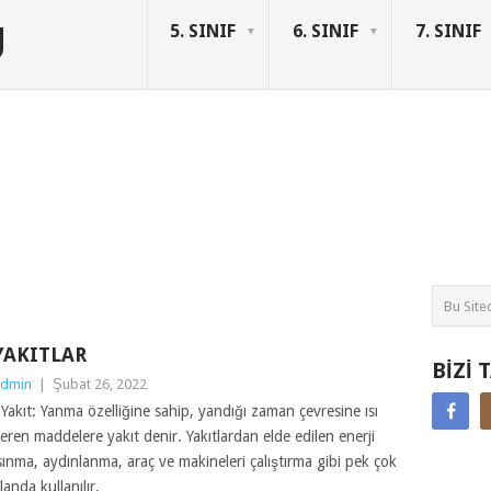
U
5. SINIF
6. SINIF
7. SINIF
YAKITLAR
BIZI 
dmin
|
Şubat 26, 2022
akıt: Yanma özelliğine sahip, yandığı zaman çevresine ısı
eren maddelere yakıt denir. Yakıtlardan elde edilen enerji
sınma, aydınlanma, araç ve makineleri çalıştırma gibi pek çok
landa kullanılır.