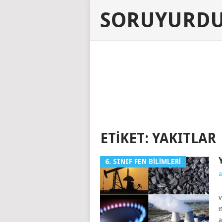
SORUYURD
ETIKET:
YAKITLAR
6. SINIF FEN BILIMLERI
a
Y
v
ı
a