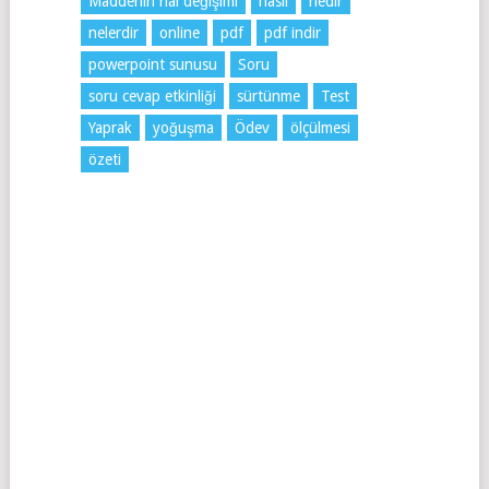
Maddenin hal değişimi
nasıl
nedir
nelerdir
online
pdf
pdf indir
powerpoint sunusu
Soru
soru cevap etkinliği
sürtünme
Test
Yaprak
yoğuşma
Ödev
ölçülmesi
özeti