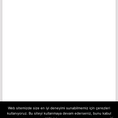
Web sitemizde size en iyi deneyimi sunabilmemiz için çerezleri
kullanıyoruz. Bu siteyi kullanmaya devam ederseniz, bunu kabul