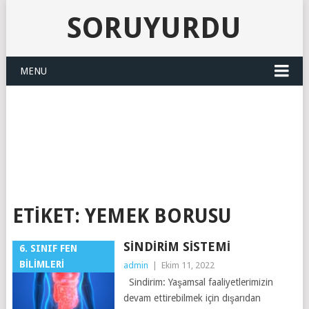
SORUYURDU
MENU
SORUYURDU
ETIKET:
YEMEK BORUSU
SINDIRIM SISTEMI
6. SINIF FEN
BILIMLERI
admin
|
Ekim 11, 2022
Sindirim: Yaşamsal faaliyetlerimizin
devam ettirebilmek için dışarıdan