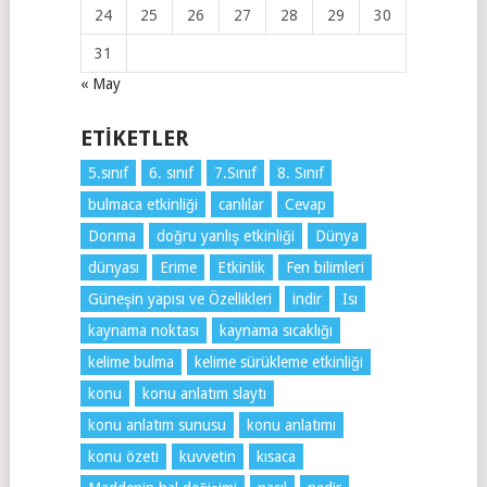
24
25
26
27
28
29
30
31
« May
ETIKETLER
5.sınıf
6. sınıf
7.Sınıf
8. Sınıf
bulmaca etkinliği
canlılar
Cevap
Donma
doğru yanlış etkinliği
Dünya
dünyası
Erime
Etkinlik
Fen bilimleri
Güneşin yapısı ve Özellikleri
indir
Isı
kaynama noktası
kaynama sıcaklığı
kelime bulma
kelime sürükleme etkinliği
konu
konu anlatım slaytı
konu anlatım sunusu
konu anlatımı
konu özeti
kuvvetin
kısaca