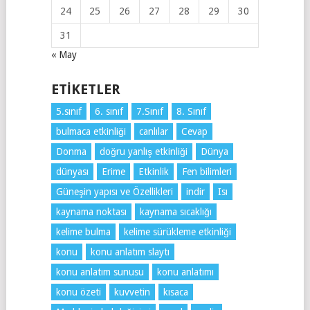
24
25
26
27
28
29
30
31
« May
ETIKETLER
5.sınıf
6. sınıf
7.Sınıf
8. Sınıf
bulmaca etkinliği
canlılar
Cevap
Donma
doğru yanlış etkinliği
Dünya
dünyası
Erime
Etkinlik
Fen bilimleri
Güneşin yapısı ve Özellikleri
indir
Isı
kaynama noktası
kaynama sıcaklığı
kelime bulma
kelime sürükleme etkinliği
konu
konu anlatım slaytı
konu anlatım sunusu
konu anlatımı
konu özeti
kuvvetin
kısaca