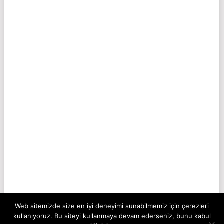
Web sitemizde size en iyi deneyimi sunabilmemiz için çerezleri
kullanıyoruz. Bu siteyi kullanmaya devam ederseniz, bunu kabul