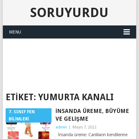
SORUYURDU
MENU
SORUYURDU
ETIKET:
YUMURTA KANALI
İNSANDA ÜREME, BÜYÜME
7. SINIF FEN
VE GELIŞME
BILIMLERI
admin
|
Mayıs 7, 2022
İnsanda üreme: Canlıların kendilerine