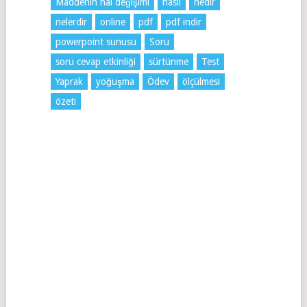
Maddenin hal değişimi
nasıl
nedir
nelerdir
online
pdf
pdf indir
powerpoint sunusu
Soru
soru cevap etkinliği
sürtünme
Test
Yaprak
yoğuşma
Ödev
ölçülmesi
özeti