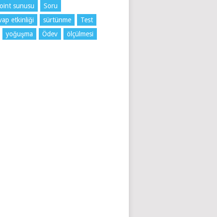
oint sunusu
Soru
ap etkinliği
sürtünme
Test
yoğuşma
Ödev
ölçülmesi