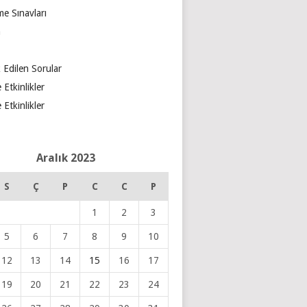
e Sınavları
m
 Edilen Sorular
 Etkinlikler
 Etkinlikler
Aralık 2023
S
Ç
P
C
C
P
1
2
3
5
6
7
8
9
10
12
13
14
15
16
17
19
20
21
22
23
24