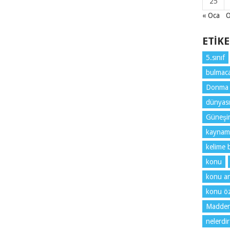
25
« Oca
O
ETIK
5.sınıf
bulmaca
Donma
dünyası
Güneşin 
kaynam
kelime 
konu
konu an
konu öz
Maddeni
nelerdir