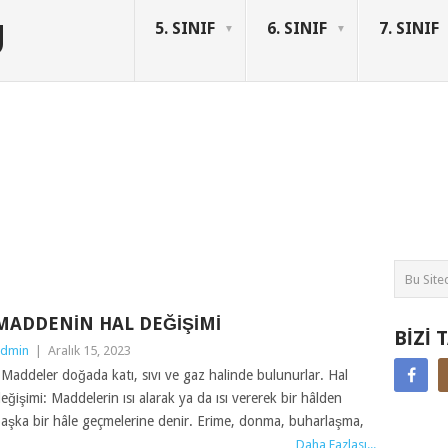
U
5. SINIF
6. SINIF
7. SINIF
MADDENIN HAL DEĞIŞIMI
BIZI 
dmin
|
Aralık 15, 2023
addeler doğada katı, sıvı ve gaz halinde bulunurlar. Hal
eğişimi: Maddelerin ısı alarak ya da ısı vererek bir hâlden
aşka bir hâle geçmelerine denir. Erime, donma, buharlaşma,
Daha Fazlası...