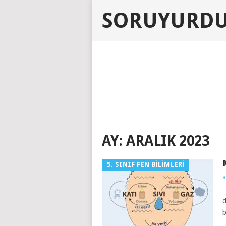
SORUYURD
AY:
ARALIK 2023
5. SINIF FEN BILIMLERI
a
M
d
b