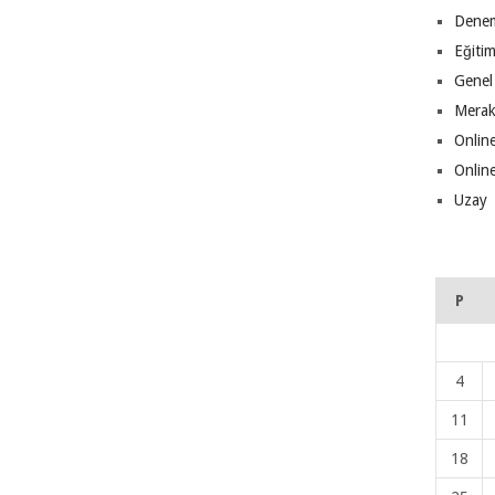
Denem
Eğiti
Genel
Merak
Online
Online
Uzay
P
4
11
18