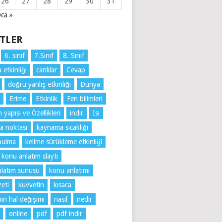
26
27
28
29
30
31
ca »
ETLER
6. sınıf
7.Sınıf
8. Sınıf
 etkinliği
canlılar
Cevap
doğru yanlış etkinliği
Dünya
Erime
Etkinlik
Fen bilimleri
yapısı ve Özellikleri
indir
Isı
a noktası
kaynama sıcaklığı
bulma
kelime sürükleme etkinliği
konu anlatım slaytı
latım sunusu
konu anlatımı
eti
kuvvetin
kısaca
n hal değişimi
nasıl
nedir
online
pdf
pdf indir