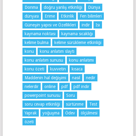
Donma
doğru yanlış etkinliği
Dünya
dünyası
Erime
Etkinlik
Fen bilimleri
Güneşin yapısı ve Özellikleri
indir
Isı
kaynama noktası
kaynama sıcaklığı
kelime bulma
kelime sürükleme etkinliği
konu
konu anlatım slaytı
konu anlatım sunusu
konu anlatımı
konu özeti
kuvvetin
kısaca
Maddenin hal değişimi
nasıl
nedir
nelerdir
online
pdf
pdf indir
powerpoint sunusu
Soru
soru cevap etkinliği
sürtünme
Test
Yaprak
yoğuşma
Ödev
ölçülmesi
özeti