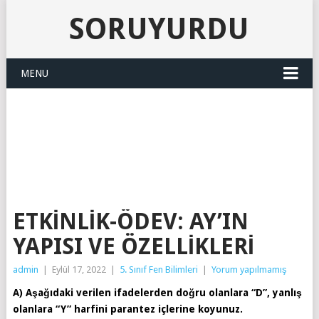
SORUYURDU
MENU
SORUYURDU
ETKINLIK-ÖDEV: AY’IN
YAPISI VE ÖZELLIKLERI
admin
|
Eylül 17, 2022
|
5. Sınıf Fen Bilimleri
|
Yorum yapılmamış
A) Aşağıdaki verilen ifadelerden doğru olanlara “D”, yanlış
olanlara “Y” harfini parantez içlerine koyunuz.