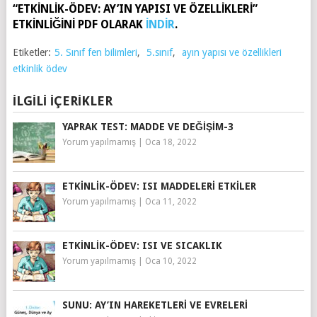
“ETKİNLİK-ÖDEV: AY’IN YAPISI VE ÖZELLİKLERİ”
ETKİNLİĞİNİ PDF OLARAK
İNDİR
.
Etiketler:
5. Sınıf fen bilimleri
,
5.sınıf
,
ayın yapısı ve özellikleri
etkinlik ödev
İLGILI İÇERIKLER
YAPRAK TEST: MADDE VE DEĞİŞİM-3
Yorum yapılmamış
|
Oca 18, 2022
ETKINLIK-ÖDEV: ISI MADDELERI ETKILER
Yorum yapılmamış
|
Oca 11, 2022
ETKINLIK-ÖDEV: ISI VE SICAKLIK
Yorum yapılmamış
|
Oca 10, 2022
SUNU: AY’IN HAREKETLERI VE EVRELERI