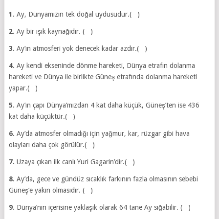
1.
Ay, Dünyamızın tek doğal uydusudur.( )
2.
Ay bir ışık kaynağıdır. ( )
3.
Ay’ın atmosferi yok denecek kadar azdır.( )
4.
Ay kendi ekseninde dönme hareketi, Dünya etrafın dolanma
hareketi ve Dünya ile birlikte Güneş etrafında dolanma hareketi
yapar.( )
5.
Ay’ın çapı Dünya’mızdan 4 kat daha küçük, Güneş’ten ise 436
kat daha küçüktür.( )
6.
Ay’da atmosfer olmadığı için yağmur, kar, rüzgar gibi hava
olayları daha çok görülür.( )
7.
Uzaya çıkan ilk canlı Yuri Gagarin’dir.( )
8.
Ay’da, gece ve gündüz sıcaklık farkının fazla olmasının sebebi
Güneş’e yakın olmasıdır. ( )
9.
Dünya’nın içerisine yaklaşık olarak 64 tane Ay sığabilir. ( )