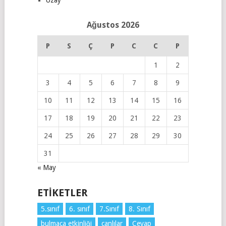
Ağustos 2026
P
S
Ç
P
C
C
P
1
2
3
4
5
6
7
8
9
10
11
12
13
14
15
16
17
18
19
20
21
22
23
24
25
26
27
28
29
30
31
« May
ETIKETLER
5.sınıf
6. sınıf
7.Sınıf
8. Sınıf
bulmaca etkinliği
canlılar
Cevap