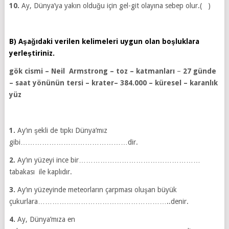
10.
Ay, Dünya’ya yakın olduğu için gel-git olayına sebep olur.( )
B) Aşağıdaki verilen kelimeleri uygun olan boşluklara
yerleştiriniz.
gök cismi – Neil Armstrong – toz –
katmanları
–
27 günde
– saat yönünün tersi – krater– 384.000 – küresel – karanlık
yüz
1.
Ay’ın şekli de tıpkı Dünya’mız
gibi………………………………………dir.
2.
Ay’ın yüzeyi ince bir……………………………………………
tabakası ile kaplıdır.
3.
Ay’ın yüzeyinde meteorların çarpması oluşan büyük
çukurlara………………………………………………..denir.
4.
Ay, Dünya’mıza en