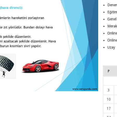
Denem
Eğiti
Genel
Merak
Online
Online
Uzay
P
3
10
17