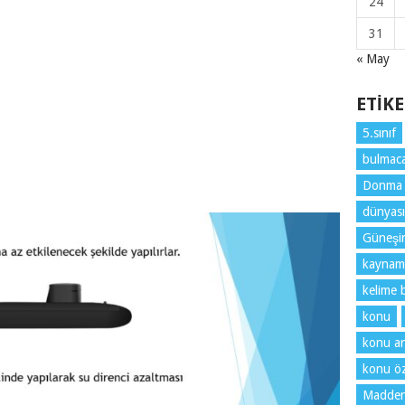
24
31
« May
ETIK
5.sınıf
bulmaca
Donma
dünyası
Güneşin 
kaynam
kelime 
konu
konu an
konu öz
Maddeni