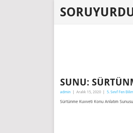
SORUYURD
SUNU: SÜRTÜN
admin
|
Aralık 15, 2020
|
5. Sınıf Fen Bili
Sürtünme Kuvveti Konu Anlatım Sunus