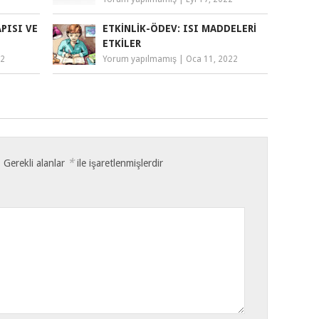
PISI VE
ETKINLIK-ÖDEV: ISI MADDELERI
ETKILER
22
Yorum yapılmamış
|
Oca 11, 2022
*
.
Gerekli alanlar
ile işaretlenmişlerdir