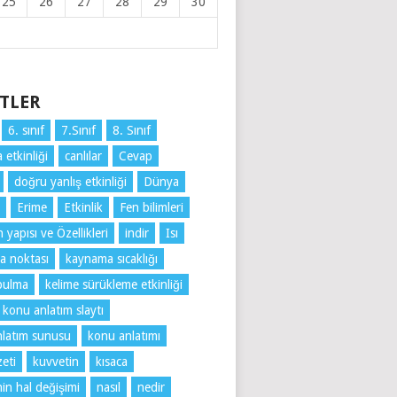
25
26
27
28
29
30
ETLER
6. sınıf
7.Sınıf
8. Sınıf
 etkinliği
canlılar
Cevap
doğru yanlış etkinliği
Dünya
Erime
Etkinlik
Fen bilimleri
yapısı ve Özellikleri
indir
Isı
a noktası
kaynama sıcaklığı
bulma
kelime sürükleme etkinliği
konu anlatım slaytı
latım sunusu
konu anlatımı
eti
kuvvetin
kısaca
n hal değişimi
nasıl
nedir