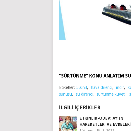
“SÜRTÜNME” KONU ANLATIM 
Etiketler:
5.sınıf
,
hava direnci
,
indir
,
k
sunusu
,
su direnci
,
sürtünme kuveti
,
İLGILI İÇERIKLER
ETKINLIK-ÖDEV: AY’IN
HAREKETLERI VE EVRELERI
1 Yorum
|
Eki 3, 2022