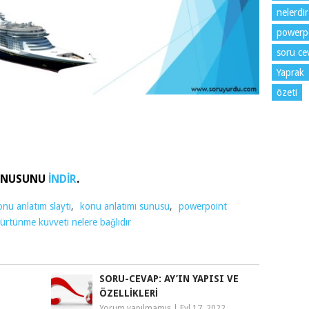
nelerdir
powerp
soru cev
Yaprak
özeti
SUNUSUNU
İNDİR
.
onu anlatım slaytı
,
konu anlatımı sunusu
,
powerpoint
sürtünme kuvveti nelere bağlıdır
SORU-CEVAP: AY’IN YAPISI VE
ÖZELLIKLERI
Yorum yapılmamış
|
Eyl 17, 2022