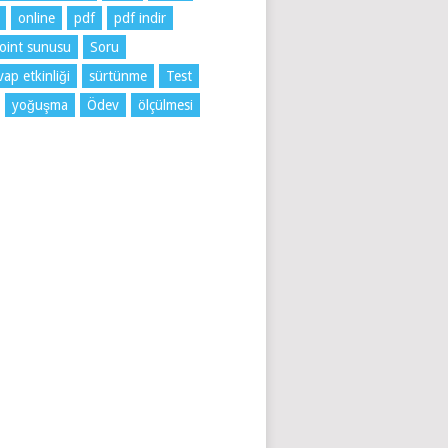
online
pdf
pdf indir
oint sunusu
Soru
ap etkinliği
sürtünme
Test
yoğuşma
Ödev
ölçülmesi