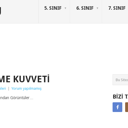
U
5. SINIF
6. SINIF
7. SINIF
ME KUVVETI
mleri
|
Yorum yapılmamış
BIZI 
undan Görüntüler…