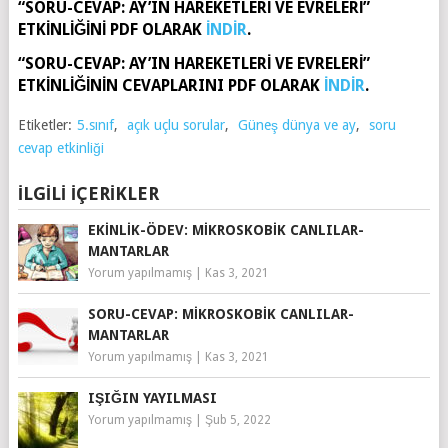
“SORU-CEVAP: AY’IN HAREKETLERİ VE EVRELERİ”
ETKİNLİĞİNİ PDF OLARAK
İNDİR
.
“SORU-CEVAP: AY’IN HAREKETLERİ VE EVRELERİ”
ETKİNLİĞİNİN CEVAPLARINI PDF OLARAK
İNDİR
.
Etiketler:
5.sınıf
,
açık uçlu sorular
,
Güneş dünya ve ay
,
soru
cevap etkinliği
İLGILI İÇERIKLER
EKINLIK-ÖDEV: MIKROSKOBIK CANLILAR-
MANTARLAR
Yorum yapılmamış
|
Kas 3, 2021
SORU-CEVAP: MIKROSKOBIK CANLILAR-
MANTARLAR
Yorum yapılmamış
|
Kas 3, 2021
IŞIĞIN YAYILMASI
Yorum yapılmamış
|
Şub 5, 2022