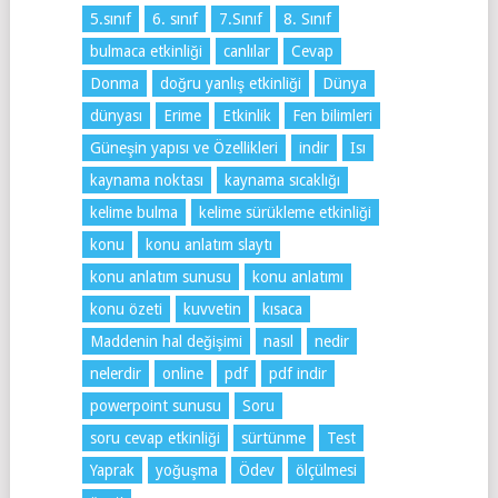
5.sınıf
6. sınıf
7.Sınıf
8. Sınıf
bulmaca etkinliği
canlılar
Cevap
Donma
doğru yanlış etkinliği
Dünya
dünyası
Erime
Etkinlik
Fen bilimleri
Güneşin yapısı ve Özellikleri
indir
Isı
kaynama noktası
kaynama sıcaklığı
kelime bulma
kelime sürükleme etkinliği
konu
konu anlatım slaytı
konu anlatım sunusu
konu anlatımı
konu özeti
kuvvetin
kısaca
Maddenin hal değişimi
nasıl
nedir
nelerdir
online
pdf
pdf indir
powerpoint sunusu
Soru
soru cevap etkinliği
sürtünme
Test
Yaprak
yoğuşma
Ödev
ölçülmesi