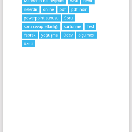
Maddenin hal değişimi
nasıl
nedir
nelerdir
online
pdf
pdf indir
powerpoint sunusu
Soru
soru cevap etkinliği
sürtünme
Test
Yaprak
yoğuşma
Ödev
ölçülmesi
özeti