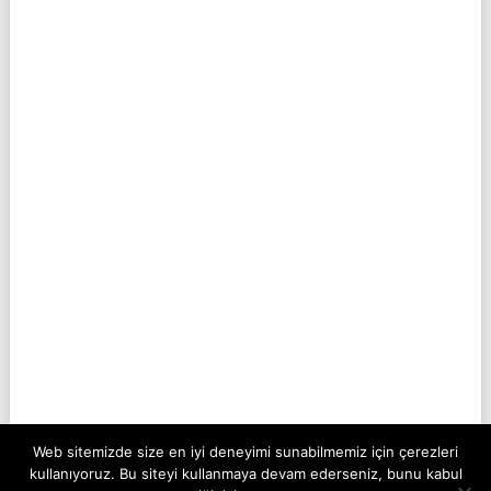
Web sitemizde size en iyi deneyimi sunabilmemiz için çerezleri
kullanıyoruz. Bu siteyi kullanmaya devam ederseniz, bunu kabul