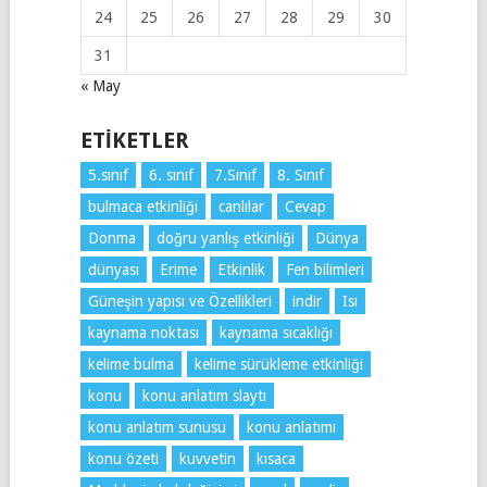
24
25
26
27
28
29
30
31
« May
ETIKETLER
5.sınıf
6. sınıf
7.Sınıf
8. Sınıf
bulmaca etkinliği
canlılar
Cevap
Donma
doğru yanlış etkinliği
Dünya
dünyası
Erime
Etkinlik
Fen bilimleri
Güneşin yapısı ve Özellikleri
indir
Isı
kaynama noktası
kaynama sıcaklığı
kelime bulma
kelime sürükleme etkinliği
konu
konu anlatım slaytı
konu anlatım sunusu
konu anlatımı
konu özeti
kuvvetin
kısaca