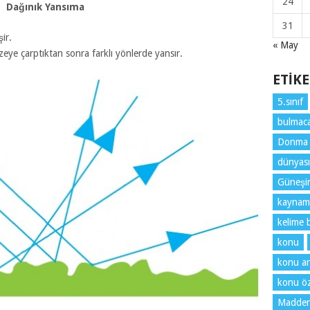
24
Dağınık Yansıma
31
ir.
« May
üzeye çarptıktan sonra farklı yönlerde yansır.
ETIK
5.sınıf
bulmaca
Donma
dünyası
Güneşin 
kaynam
kelime 
konu
konu an
konu öz
Maddeni