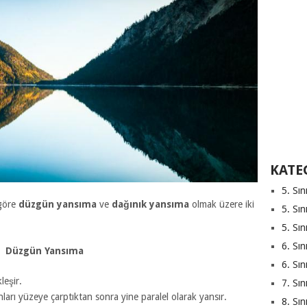
KATE
5. Sın
 göre
düzgün yansıma
ve
dağınık yansıma
olmak üzere iki
5. Sın
5. Sın
6. Sın
Düzgün Yansıma
6. Sın
leşir.
7. Sın
ınları yüzeye çarptıktan sonra yine paralel olarak yansır.
8. Sın