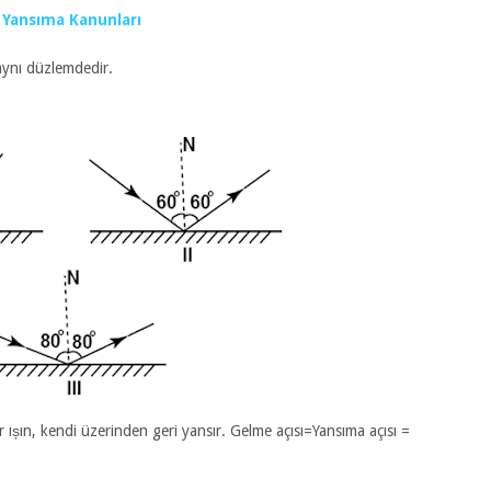
Yansıma Kanunları
aynı düzlemdedir.
 ıșın, kendi üzerinden geri yansır. Gelme açısı=Yansıma açısı =