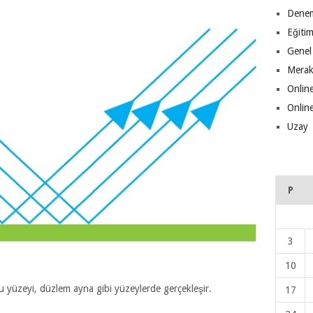
Denem
Eğiti
Genel
Merak
Online
Online
Uzay
P
3
10
yüzeyi, düzlem ayna gibi yüzeylerde gerçekleşir.
17