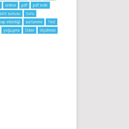
online
pdf
pdf indir
oint sunusu
Soru
ap etkinliği
sürtünme
Test
yoğuşma
Ödev
ölçülmesi