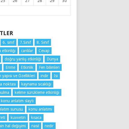
25
26
27
28
29
30
ETLER
6. sınıf
7.Sınıf
8. Sınıf
 etkinliği
canlılar
Cevap
doğru yanlış etkinliği
Dünya
Erime
Etkinlik
Fen bilimleri
yapısı ve Özellikleri
indir
Isı
a noktası
kaynama sıcaklığı
bulma
kelime sürükleme etkinliği
konu anlatım slaytı
latım sunusu
konu anlatımı
eti
kuvvetin
kısaca
n hal değişimi
nasıl
nedir