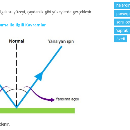
nelerdir
alı su yüzeyi, çaydanlık gibi yüzeylerde gerçekleşir.
powerp
soru cev
ıma ile İlgili Kavramlar
Yaprak
özeti
denir.