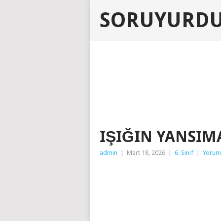
SORUYURD
IŞIĞIN YANSIM
admin
|
Mart 18, 2026
|
6. Sınıf
|
Yorum