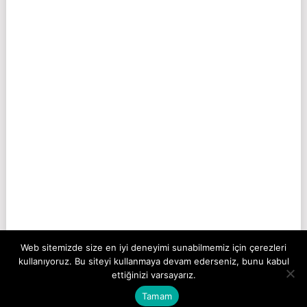
Web sitemizde size en iyi deneyimi sunabilmemiz için çerezleri
kullanıyoruz. Bu siteyi kullanmaya devam ederseniz, bunu kabul
ettiğinizi varsayarız.
COPYRIGHT © 2026
SORUYURDU
.
Tamam
İLETIŞIM
GIZLILIK