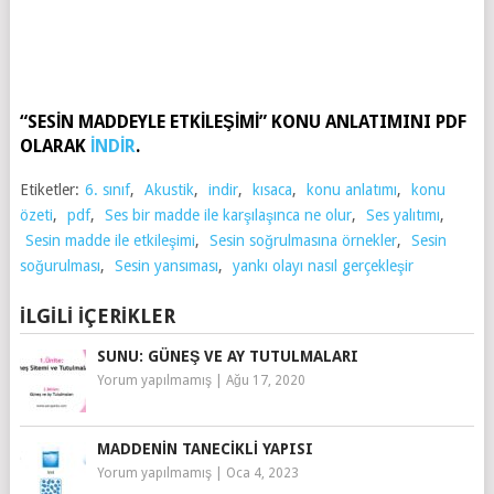
“SESİN MADDEYLE ETKİLEŞİMİ” KONU ANLATIMINI PDF
OLARAK
İNDİR
.
Etiketler:
6. sınıf
,
Akustik
,
indir
,
kısaca
,
konu anlatımı
,
konu
özeti
,
pdf
,
Ses bir madde ile karşılaşınca ne olur
,
Ses yalıtımı
,
Sesin madde ile etkileşimi
,
Sesin soğrulmasına örnekler
,
Sesin
soğurulması
,
Sesin yansıması
,
yankı olayı nasıl gerçekleşir
İLGILI İÇERIKLER
SUNU: GÜNEŞ VE AY TUTULMALARI
Yorum yapılmamış
|
Ağu 17, 2020
MADDENIN TANECIKLI YAPISI
Yorum yapılmamış
|
Oca 4, 2023