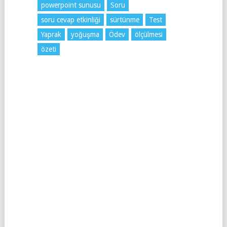
powerpoint sunusu
Soru
soru cevap etkinliği
sürtünme
Test
Yaprak
yoğuşma
Ödev
ölçülmesi
özeti