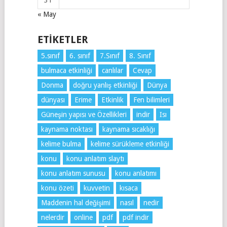
31
« May
ETIKETLER
5.sınıf
6. sınıf
7.Sınıf
8. Sınıf
bulmaca etkinliği
canlılar
Cevap
Donma
doğru yanlış etkinliği
Dünya
dünyası
Erime
Etkinlik
Fen bilimleri
Güneşin yapısı ve Özellikleri
indir
Isı
kaynama noktası
kaynama sıcaklığı
kelime bulma
kelime sürükleme etkinliği
konu
konu anlatım slaytı
konu anlatım sunusu
konu anlatımı
konu özeti
kuvvetin
kısaca
Maddenin hal değişimi
nasıl
nedir
nelerdir
online
pdf
pdf indir