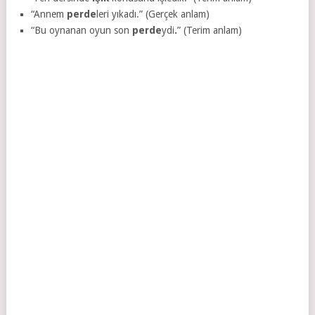
“Annem
perde
leri yıkadı.” (Gerçek anlam)
“Bu oynanan oyun son
perde
ydi
.
” (Terim anlam)