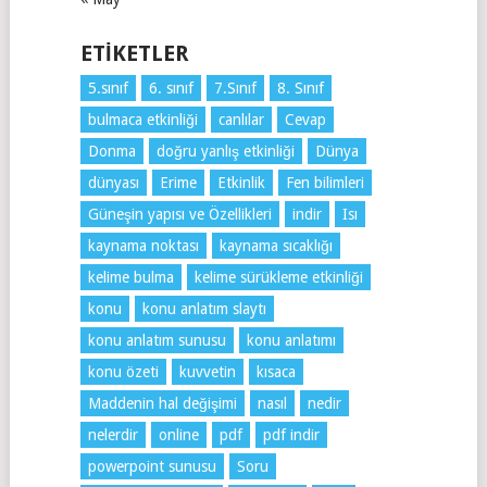
ETIKETLER
5.sınıf
6. sınıf
7.Sınıf
8. Sınıf
bulmaca etkinliği
canlılar
Cevap
Donma
doğru yanlış etkinliği
Dünya
dünyası
Erime
Etkinlik
Fen bilimleri
Güneşin yapısı ve Özellikleri
indir
Isı
kaynama noktası
kaynama sıcaklığı
kelime bulma
kelime sürükleme etkinliği
konu
konu anlatım slaytı
konu anlatım sunusu
konu anlatımı
konu özeti
kuvvetin
kısaca
Maddenin hal değişimi
nasıl
nedir
nelerdir
online
pdf
pdf indir
powerpoint sunusu
Soru