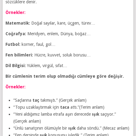
sözcüklere denir.
Örnekler:
Matematik:
Doğal sayılar, kare, üçgen, türev…
Coğrafya:
Meridyen, enlem, Dünya, boğaz…
Futbol:
korner, faul, gol…
Fen bilimleri:
Hücre, kuvvet, soluk borusu…
Dil Bilgisi:
Yüklem, virgül, sıfat…
Bir cümlenin terim olup olmadığı cümleye göre değişir.
Örnekler:
“Saçlarına
taç
takmıştı.” (Gerçek anlam)
“Topu uzaklaştırmak için
taca
attı.”(Terim anlam)
“Yeni aldığımız lamba etrafa aşırı derecede
ışık
saçıyor.”
(Gerçek anlam)
“Ünlü sanatçının ölümüyle bir
ışık
daha söndü.” (Mecaz anlam)
“Fen dersinde
ışık
konusunu işledik.” (Terim anlam)