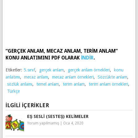
“GERÇEK ANLAM, MECAZ ANLAM, TERİM ANLAM”
KONU ANLATIMINI PDF OLARAK
İNDİR
.
Etiketler:
5.sınıf
,
gerçek anlam
,
gerçek anlam örnekleri
,
konu
anlatımı
,
mecaz anlam
,
mecaz anlam örnekleri
,
Sözcükte anlam
,
sözlük anlamı
,
temel anlam
,
terim anlam
,
terim anlam örnekleri
,
Türkçe
İLGILI İÇERIKLER
EŞ SESLI (SESTEŞ) KELIMELER
Yorum yapılmamış
|
Oca 4, 2020