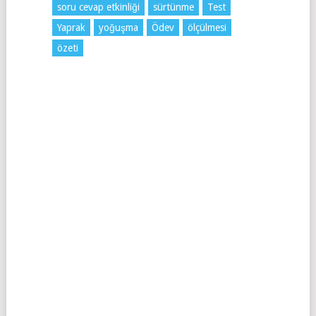
soru cevap etkinliği
sürtünme
Test
Yaprak
yoğuşma
Ödev
ölçülmesi
özeti