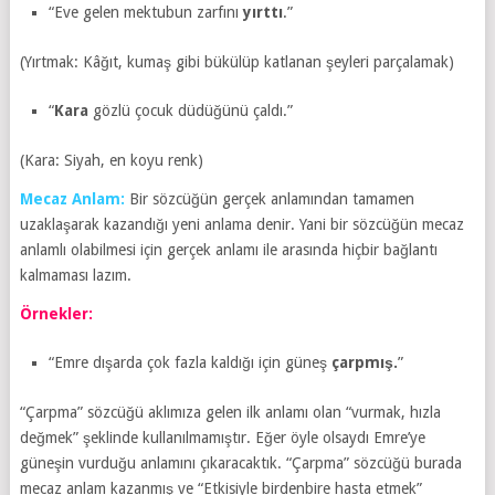
“Eve gelen mektubun zarfını
yırttı
.”
(Yırtmak: Kâğıt, kumaş gibi bükülüp katlanan şeyleri parçalamak)
“
Kara
gözlü çocuk düdüğünü çaldı.”
(Kara: Siyah, en koyu renk)
Mecaz Anlam:
Bir sözcüğün gerçek anlamından tamamen
uzaklaşarak kazandığı yeni anlama denir. Yani bir sözcüğün mecaz
anlamlı olabilmesi için gerçek anlamı ile arasında hiçbir bağlantı
kalmaması lazım.
Örnekler:
“Emre dışarda çok fazla kaldığı için güneş
çarpmış.
”
“Çarpma” sözcüğü aklımıza gelen ilk anlamı olan “vurmak, hızla
değmek” şeklinde kullanılmamıştır. Eğer öyle olsaydı Emre’ye
güneşin vurduğu anlamını çıkaracaktık. “Çarpma” sözcüğü burada
mecaz anlam kazanmış ve “Etkisiyle birdenbire hasta etmek”